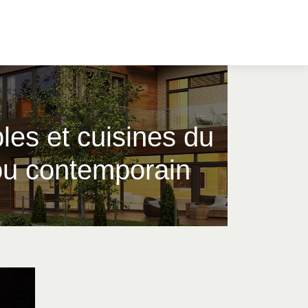
es et cuisines du
 con­tem­po­rain