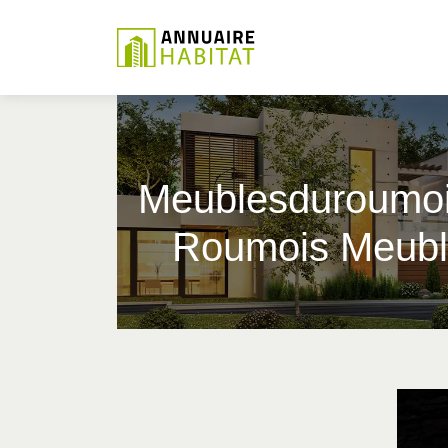
Meub­les­durou­m
Roumois Meubles